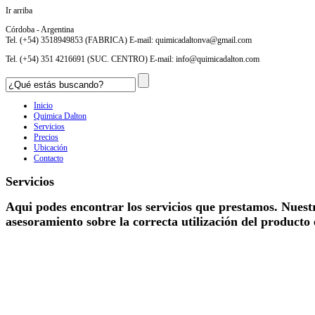
Ir arriba
Córdoba - Argentina
Tel. (+54) 3518949853 (FABRICA) E-mail:
quimicadaltonva@gmail.com
Tel. (+54) 351 4216691 (SUC. CENTRO) E-mail:
info@quimicadalton.com
Inicio
Quimica Dalton
Servicios
Precios
Ubicación
Contacto
Servicios
Aqui podes encontrar los servicios que prestamos. Nuestr
asesoramiento sobre la correcta utilización del produc