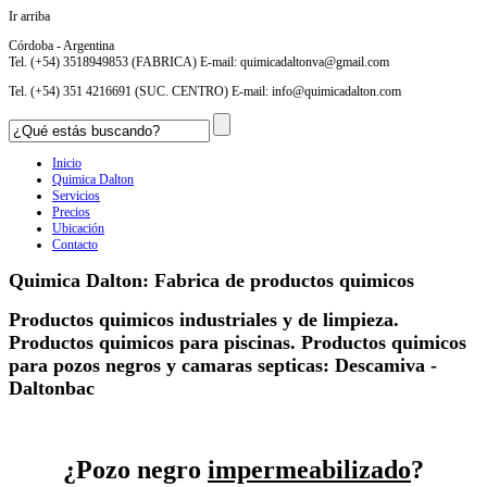
Ir arriba
Córdoba - Argentina
Tel. (+54) 3518949853 (FABRICA) E-mail:
quimicadaltonva@gmail.com
Tel. (+54) 351 4216691 (SUC. CENTRO) E-mail:
info@quimicadalton.com
Inicio
Quimica Dalton
Servicios
Precios
Ubicación
Contacto
Quimica Dalton: Fabrica de productos quimicos
Productos quimicos industriales y de limpieza.
Productos quimicos para piscinas. Productos quimicos
para pozos negros y camaras septicas: Descamiva -
Daltonbac
¿Pozo negro
impermeabilizado
?