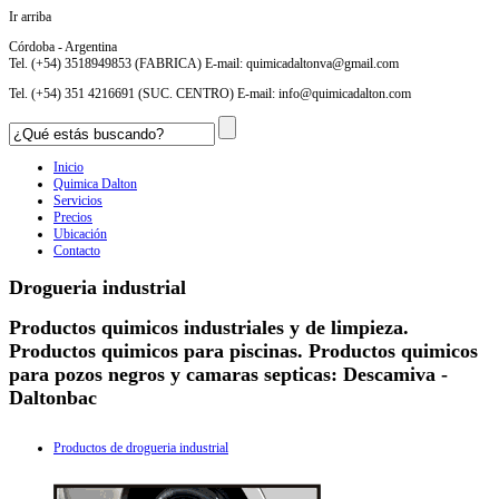
Ir arriba
Córdoba - Argentina
Tel. (+54) 3518949853 (FABRICA) E-mail:
quimicadaltonva@gmail.com
Tel. (+54) 351 4216691 (SUC. CENTRO) E-mail:
info@quimicadalton.com
Inicio
Quimica Dalton
Servicios
Precios
Ubicación
Contacto
Drogueria industrial
Productos quimicos industriales y de limpieza.
Productos quimicos para piscinas. Productos quimicos
para pozos negros y camaras septicas: Descamiva -
Daltonbac
Productos de drogueria industrial