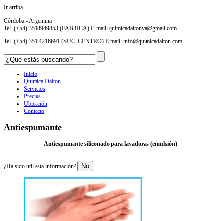
Ir arriba
Córdoba - Argentina
Tel. (+54) 3518949853 (FABRICA) E-mail:
quimicadaltonva@gmail.com
Tel. (+54) 351 4216691 (SUC. CENTRO) E-mail:
info@quimicadalton.com
Inicio
Quimica Dalton
Servicios
Precios
Ubicación
Contacto
Antiespumante
Antiespumante siliconado para lavadoras (emulsión)
No
¿Ha sido util esta información?