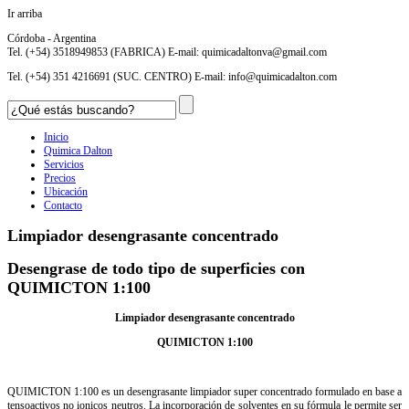
Ir arriba
Córdoba - Argentina
Tel. (+54) 3518949853 (FABRICA) E-mail:
quimicadaltonva@gmail.com
Tel. (+54) 351 4216691 (SUC. CENTRO) E-mail:
info@quimicadalton.com
Inicio
Quimica Dalton
Servicios
Precios
Ubicación
Contacto
Limpiador desengrasante concentrado
Desengrase de todo tipo de superficies con
QUIMICTON 1:100
Limpiador desengrasante concentrado
QUIMICTON 1:100
QUIMICTON 1:100 es un desengrasante limpiador super concentrado formulado en base a
tensoactivos no ionicos neutros. La incorporación de solventes en su fórmula le permite ser