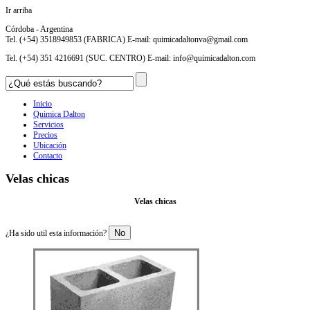
Ir arriba
Córdoba - Argentina
Tel. (+54) 3518949853 (FABRICA) E-mail:
quimicadaltonva@gmail.com
Tel. (+54) 351 4216691 (SUC. CENTRO) E-mail:
info@quimicadalton.com
Inicio
Quimica Dalton
Servicios
Precios
Ubicación
Contacto
Velas chicas
Velas chicas
No
¿Ha sido util esta información?